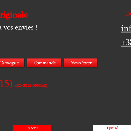
B
riginale
in
 vos envies !
+3
Catalogue
Commande
Newsletter
15)
(EO-2015-005GAS)
Retour
Epuisé