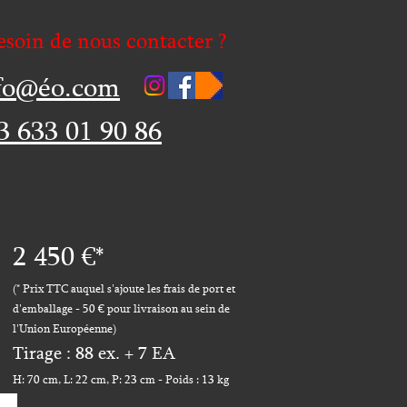
esoin de nous contacter ?
fo@éo.com
3 633 01 90 86
2 45
0 €*
(* Prix TT
C auquel s'ajoute les frais de port et
d'emballage
-
50 € pour livraison au sein de
l'Union Européenne
)
Tirage : 88
ex. + 7 EA
H: 70 c
m, L: 22 cm, P: 23 cm - Poids : 13 kg