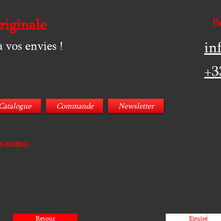
B
riginale
in
 vos envies !
+3
Catalogue
Commande
Newsletter
8-026RIG)
Retour
Epuisé