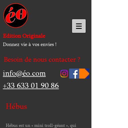
Edition Originale
Donnez vie à vos envies !
Besoin de nous contacter ?
info@éo.com
+33 633 01 90 86
Hébus
Hébus est un « mini troll-géant », qui