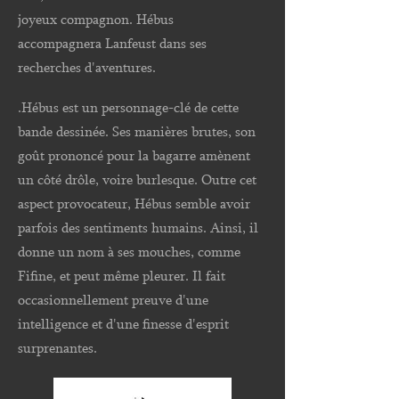
joyeux compagnon. Hébus
accompagnera Lanfeust dans ses
recherches d'aventures.
.Hébus est un personnage-clé de cette
bande dessinée. Ses manières brutes, son
goût prononcé pour la bagarre amènent
un côté drôle, voire burlesque. Outre cet
aspect provocateur, Hébus semble avoir
parfois des sentiments humains. Ainsi, il
donne un nom à ses mouches, comme
Fifine, et peut même pleurer. Il fait
occasionnellement preuve d'une
intelligence et d'une finesse d'esprit
surprenantes.