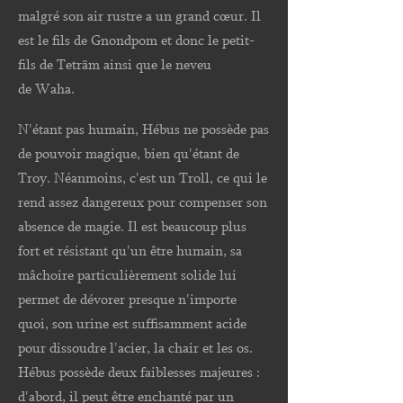
malgré son air rustre a un grand cœur. Il
est le fils de Gnondpom et donc le petit-
fils de Teträm ainsi que le neveu
de Waha.
N'étant pas humain, Hébus ne possède pas
de pouvoir magique, bien qu'étant de
Troy. Néanmoins, c'est un Troll, ce qui le
rend assez dangereux pour compenser son
absence de magie. Il est beaucoup plus
fort et résistant qu'un être humain, sa
mâchoire particulièrement solide lui
permet de dévorer presque n'importe
quoi, son urine est suffisamment acide
pour dissoudre l'acier, la chair et les os.
Hébus possède deux faiblesses majeures :
d'abord, il peut être enchanté par un