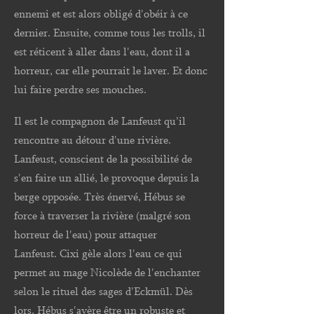
ennemi et est alors obligé d'obéir à ce
dernier. Ensuite, comme tous les trolls, il
est réticent à aller dans l'eau, dont il a
horreur, car elle pourrait le laver. Et donc
lui faire perdre ses mouches.
Il est le compagnon de Lanfeust qu’il
rencontre au détour d'une rivière.
Lanfeust, conscient de la possibilité de
s'en faire un allié, le provoque depuis la
berge opposée. Très énervé, Hébus se
force à traverser la rivière (malgré son
horreur de l'eau) pour attaquer
Lanfeust. Cixi gèle alors l'eau ce qui
permet au mage Nicolède de l'enchanter
selon le rituel des sages d'Eckmül. Dès
lors, Hébus s'avère être un robuste et