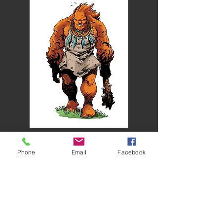
© Tarquin
Phone
Email
Facebook
Retour
Conditions Générales de vente
|
Mentions